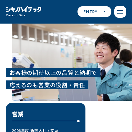
ENTRY
Recruit Site
お客様の期待以上の品質と納期で
応えるのも営業の役割・責任
営業
2006年度 新卒入社 / 文系