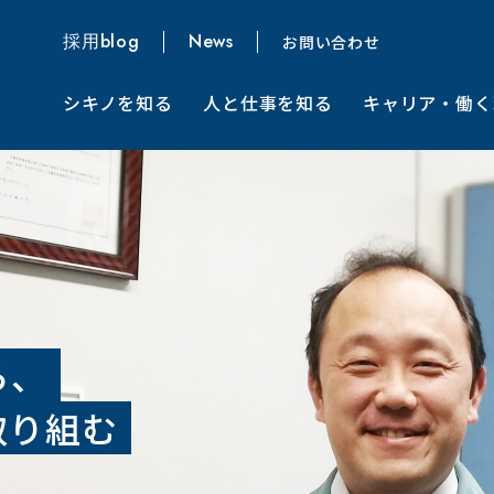
採用blog
News
お問い合わせ
シキノを知る
人と仕事を知る
キャリア・働く
ment
シキノハイテックとは
職種紹介
募集要項
募集要項
事業紹介
社員インタビュー
インターンシップ
リファラル採用
社長メッセージ
新入社員の声
拠点紹介
ら、
取り組む