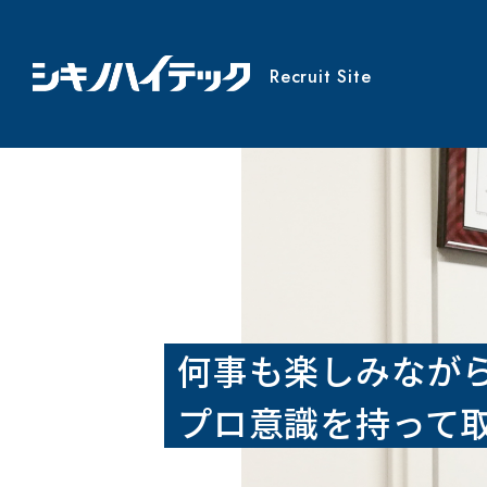
Recruit Site
Company
Works
New graduate
Career recruit
シキノを知る
「人」と「仕事」を知る
新卒採用
キャリア採用
何事も楽しみなが
プロ意識を持って